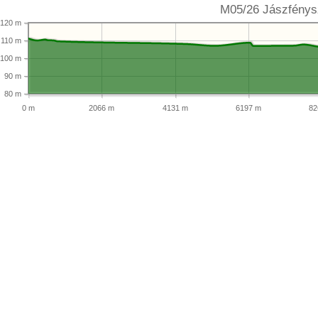
M05/26 Jászfénysz
120 m
110 m
100 m
90 m
80 m
0 m
2066 m
4131 m
6197 m
82