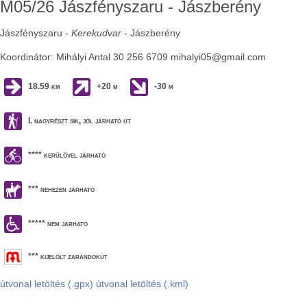
M05/26 Jászfényszaru - Jászberény
Jászfényszaru -
Kerekudvar
- Jászberény
Koordinátor: Mihályi Antal
30 256 6709
mihalyi05@gmail.com
18.59 km
+20 m
-30 m
I. nagyrészt sík, jól járható út
**** kerülővel járható
*** nehezen járható
***** nem járható
*** kijelölt zarándokút
útvonal letöltés (.gpx)
útvonal letöltés (.kml)